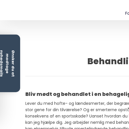
F
Ø
s
k
e
r
d
u
a
t
o
d
t
a
g
e
n
y
h
e
d
s
m
a
i
l
s
n
m
Behandli
Bliv mødt og behandlet i en behagel
Lever du med hofte- og lændesmerter, der begrænser
stor gene for din tilværelse? Og er smerterne opstå
konsekvens af en sportsskade? Uanset hvordan du h
kan jeg hjælpe dig. Jeg arbejder nemlig med behan
kan eksempelvis tilbyde smertelindrende behandli