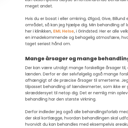
meget andet.
Hvis du er bosat i eller omkring, Ølgod, Give, Billund 
området, så kan jeg hjælpe dig. Min behandling af
her i klinikken,
EML Helse
, i Grindsted. Her er alle ve
en imødekommende og behagelig atmosfære, hvor 
taget seriøst hånd om.
Mange årsager og mange behandlin
Der kan være utroligt mange forskellige årsager til,
lænden. Derfor er der selvfølgelig også mange fors
afhængigt af de præcise årsager til smerterne. Jeg
tilpasset behandling af lændesmerter, som ikke er
skræddersyet til netop dig. Det er nemlig min oplev
behandling har den største virkning.
Derfor indleder jeg også alle behandlingsforløb me
der skal kortlægge, hvordan behandlingen skal udfo
hvorvidt du kan behandles med eksempelvis øreakup