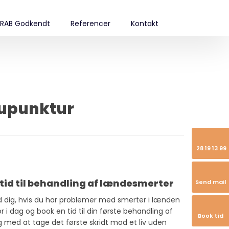
RAB Godkendt
Referencer
Kontakt
kupunktur
28 19 13 99
 tid til behandling af lændesmerter
Send mail
imod dig, hvis du har problemer med smerter i lænden
r i dag og book en tid til din første behandling af
Book tid
 med at tage det første skridt mod et liv uden