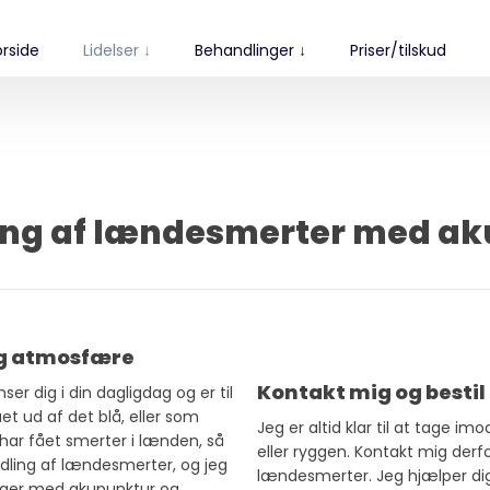
orside
Lidelser ↓
Behandlinger ↓
Priser/tilskud
ng af lændesmerter med a
ig atmosfære
Kontakt mig og bestil
 dig i din dagligdag og er til
et ud af det blå, eller som
Jeg er altid klar til at tage 
ar fået smerter i lænden, så
eller ryggen. Kontakt mig derfo
dling af lændesmerter, og jeg
lændesmerter. Jeg hjælper dig
nger med akupunktur og