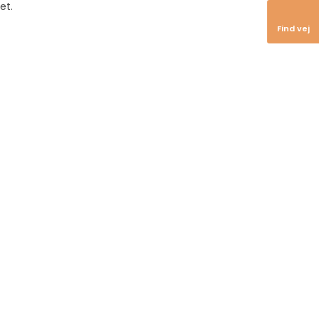
et.
Find vej