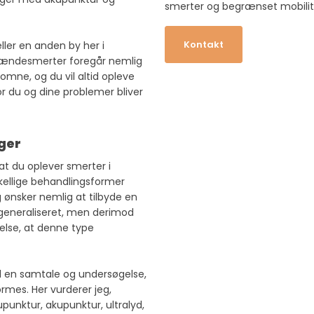
smerter og begrænset mobilit
Kontakt
eller en anden by her i
 lændesmerter foregår nemlig
lkomne, og du vil altid opleve
du og dine problemer bliver
ger
 at du oplever smerter i
kellige behandlingsformer
 ønsker nemlig at tilbyde en
 generaliseret, men derimod
else, at denne type
d en samtale og undersøgelse,
rmes. Her vurderer jeg,
unktur, akupunktur, ultralyd,